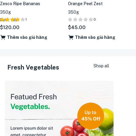
Zesco Ripe Bananas
Orange Peel Zest
350g
350g
Được xếp
1
0
hạng
5
$
120.00
$
45.00
4.00
sao
Thêm vào giỏ hàng
Thêm vào giỏ hàng
Shop all
Fresh Vegetables