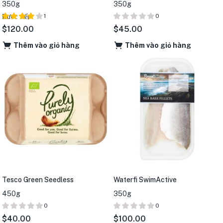
350g
350g
Được xếp
1
0
hạng
5
$
120.00
$
45.00
4.00
sao
Thêm vào giỏ hàng
Thêm vào giỏ hàng
Tesco Green Seedless
Waterfi SwimActive
450g
350g
0
0
$
40.00
$
100.00