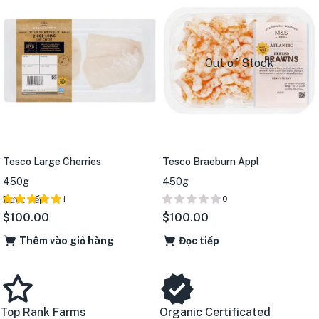
Out of Stock
Tesco Large Cherries
Tesco Braeburn Appl
450g
450g
Được xếp
1
0
hạng
5 sao
$
100.00
$
100.00
5.00
Thêm vào giỏ hàng
Đọc tiếp
Top Rank Farms
Organic Certificated