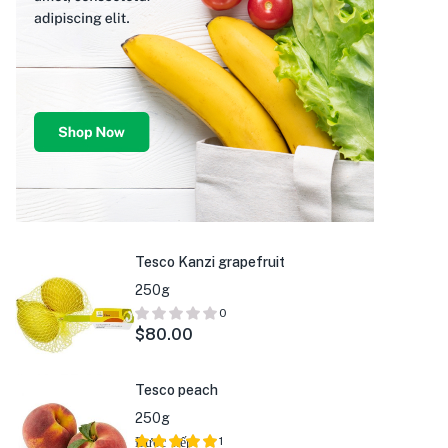
Tesco Kanzi grapefruit
250g
0
$
80.00
Tesco peach
250g
Được xếp
1