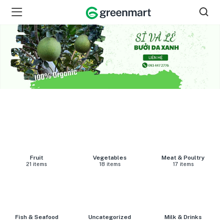
Fruit
Vegetables
Meat & Poultry
21 items
18 items
17 items
Fish & Seafood
Uncategorized
Milk & Drinks