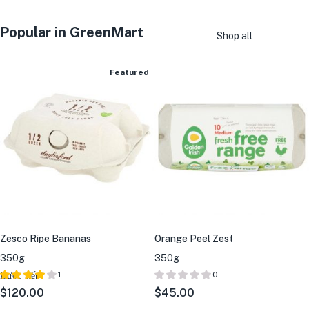
Popular in GreenMart
Shop all
Featured
Zesco Ripe Bananas
Orange Peel Zest
350g
350g
Được xếp
1
0
hạng
5
$
120.00
$
45.00
4.00
sao